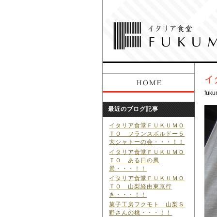
イ
fuku
最近のブログ記事
イタリア食堂ＦＵＫＵＭＯ
ＴＯ フランスボルドー５
大シャトーの会・・・！！
イタリア食堂ＦＵＫＵＭＯ
ＴＯ ある日の風
景・・・！！
イタリア食堂ＦＵＫＵＭＯ
ＴＯ 山梨経由東京行
き・・・！！
菓子工房フクモト 山梨Ｓ
野さんの桃・・・！！