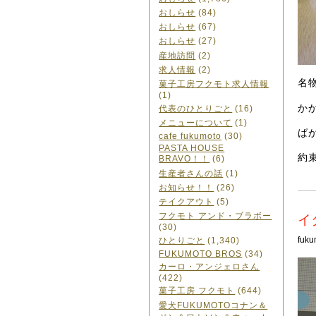
おしらせ
(84)
おしらせ
(67)
おしらせ
(27)
産地訪問
(2)
求人情報
(2)
名
菓子工房フクモト求人情報
(1)
か
代表のひとりごと
(16)
メニューについて
(1)
ば
cafe fukumoto
(30)
PASTA HOUSE
約
BRAVO！！
(6)
生産者さんの話
(1)
お知らせ！！
(26)
テイクアウト
(5)
フクモト アンド・ブラボー
イ
(30)
fuku
ひとりごと
(1,340)
FUKUMOTO BROS
(34)
カーロ・アンジェロさん
(422)
菓子工房 フクモト
(644)
愛犬FUKUMOTOコナン＆