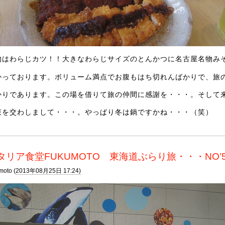
物はわらじカツ！！大きなわらじサイズのとんかつに名古屋名物み
かっております。ボリューム満点でお腹もはち切れんばかりで、旅
かりであります。この場を借りて旅の仲間に感謝を・・・。そして
束を交わしまして・・・。やっぱり冬は鍋ですかね・・・（笑）
タリア食堂FUKUMOTO 東海道ぶらり旅・・・NO’
moto (
2013年08月25日 17:24)