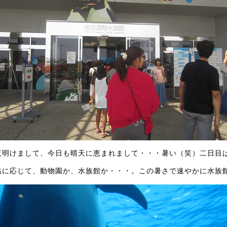
夜明けまして、今日も晴天に恵まれまして・・・暑い（笑）二日目
温に応じて、動物園か、水族館か・・・。この暑さで速やかに水族