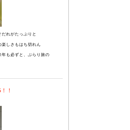
そだれがたっぷりと
の楽しさもはち切れん
来年も必ずと、ぶらり旅の
5！！