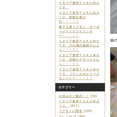
イタリア食堂ＦＵＫＵＭＯ
ＴＯ
イタリア食堂ＦＵＫＵＭＯ
ＴＯ 彦根定食の
日・・・！！
菓子工房フクモト オーダ
ーメイドギフトクッキ
ー・・・！！
旅
イタリア食堂ＦＵＫＵＭＯ
ＴＯ びわ湖の漁師さんよ
り・・・！！
イタリア食堂ＦＵＫＵＭＯ
ＴＯ 京都ヤナギハラさん
へ・・・！！
イタリア食堂ＦＵＫＵＭＯ
ＴＯ フランスボルドー５
大シャトー・・・！！
カテゴリー
お休みのご案内！！
(59)
イタリア食堂ＦＵＫＵＭＯ
ＴＯ
(967)
フクモトの歴史
(109)
おしらせ
(1,786)