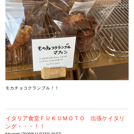
モカチョコクランブル！！
イタリア食堂ＦＵＫＵＭＯＴＯ 出張ケイタリ
ング・・・！！
fukumoto (
2025年11月23日 20:07)