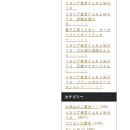
イタリア食堂ＦＵＫＵＭＯ
ＴＯ
イタリア食堂ＦＵＫＵＭＯ
ＴＯ 彦根定食の
日・・・！！
菓子工房フクモト オーダ
ーメイドギフトクッキ
ー・・・！！
イタリア食堂ＦＵＫＵＭＯ
ＴＯ びわ湖の漁師さんよ
り・・・！！
イタリア食堂ＦＵＫＵＭＯ
ＴＯ 京都ヤナギハラさん
へ・・・！！
イタリア食堂ＦＵＫＵＭＯ
ＴＯ フランスボルドー５
大シャトー・・・！！
カテゴリー
お休みのご案内！！
(59)
イタリア食堂ＦＵＫＵＭＯ
ＴＯ
(967)
フクモトの歴史
(109)
おしらせ
(1,786)