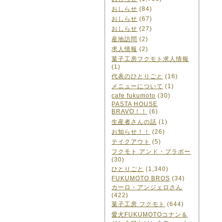
おしらせ
(84)
おしらせ
(67)
おしらせ
(27)
産地訪問
(2)
求人情報
(2)
菓子工房フクモト求人情報
(1)
代表のひとりごと
(16)
メニューについて
(1)
cafe fukumoto
(30)
PASTA HOUSE
BRAVO！！
(6)
生産者さんの話
(1)
お知らせ！！
(26)
テイクアウト
(5)
フクモト アンド・ブラボー
(30)
ひとりごと
(1,340)
FUKUMOTO BROS
(34)
カーロ・アンジェロさん
(422)
菓子工房 フクモト
(644)
愛犬FUKUMOTOコナン＆