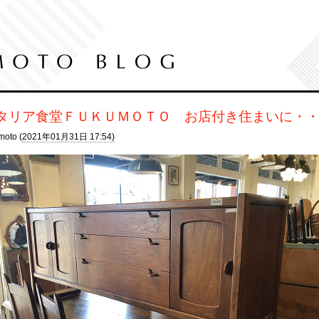
タリア食堂ＦＵＫＵＭＯＴＯ お店付き住まいに・
moto (
2021年01月31日 17:54)