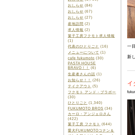
おしらせ
(84)
おしらせ
(67)
おしらせ
(27)
産地訪問
(2)
求人情報
(2)
菓子工房フクモト求人情報
(1)
一
代表のひとりごと
(16)
メニューについて
(1)
新
cafe fukumoto
(30)
PASTA HOUSE
BRAVO！！
(6)
生産者さんの話
(1)
お知らせ！！
(26)
イ
テイクアウト
(5)
fuku
フクモト アンド・ブラボー
(30)
ひとりごと
(1,340)
FUKUMOTO BROS
(34)
カーロ・アンジェロさん
(422)
菓子工房 フクモト
(644)
愛犬FUKUMOTOコナン＆