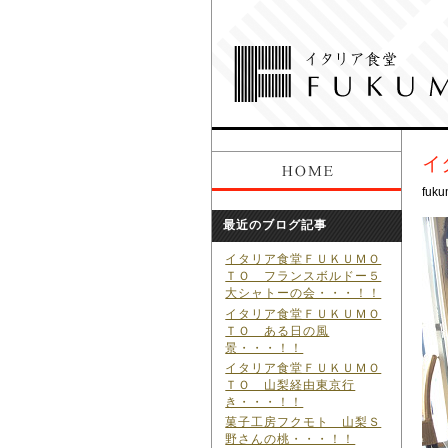
イ
fuku
最近のブログ記事
イタリア食堂ＦＵＫＵＭＯ
ＴＯ フランスボルドー５
大シャトーの会・・・！！
イタリア食堂ＦＵＫＵＭＯ
ＴＯ ある日の風
景・・・！！
イタリア食堂ＦＵＫＵＭＯ
ＴＯ 山梨経由東京行
き・・・！！
菓子工房フクモト 山梨Ｓ
野さんの桃・・・！！