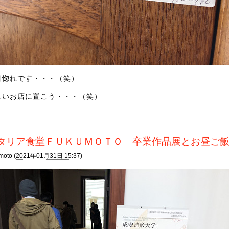
目惚れです・・・（笑）
しいお店に置こう・・・（笑）
タリア食堂ＦＵＫＵＭＯＴＯ 卒業作品展とお昼ご
moto (
2021年01月31日 15:37)