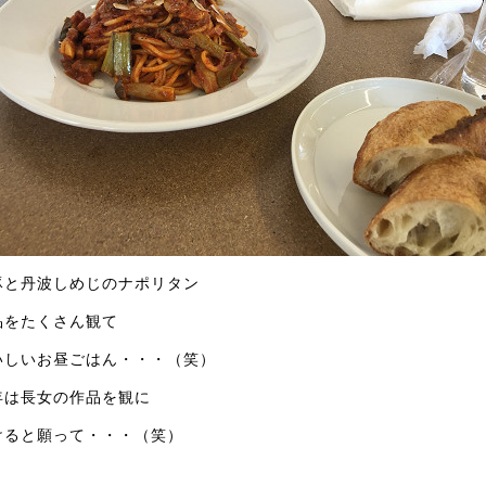
豚と丹波しめじのナポリタン
品をたくさん観て
いしいお昼ごはん・・・（笑）
年は長女の作品を観に
けると願って・・・（笑）