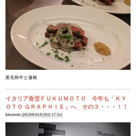
黒毛和牛と蓮根
イタリア食堂ＦＵＫＵＭＯＴＯ 今年も「ＫＹ
ＯＴＯ ＧＲＡＰＨＩＥ」へ その３・・・！！
fukumoto (
2019年04月29日 17:31)