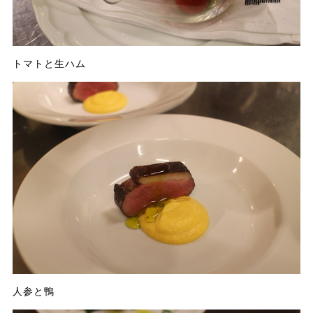
トマトと生ハム
人参と鴨