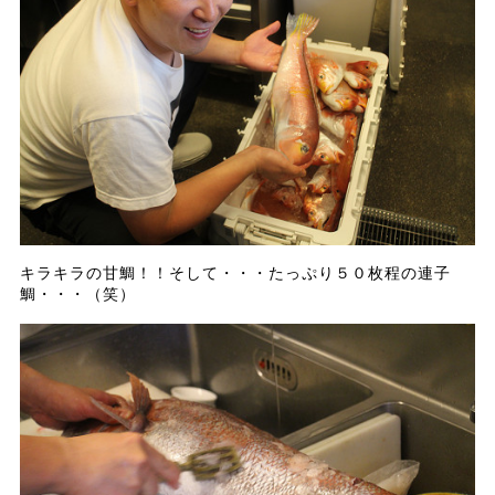
キラキラの甘鯛！！そして・・・たっぷり５０枚程の連子
鯛・・・（笑）