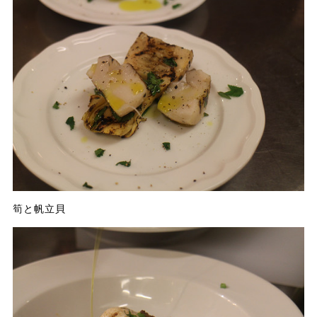
筍と帆立貝