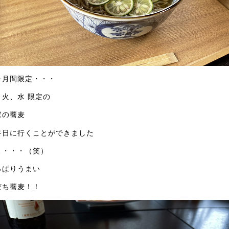
ヶ月間限定・・・
、火、水 限定の
家の蕎麦
終日に行くことができました
よ・・・（笑）
っぱりうまい
だち蕎麦！！