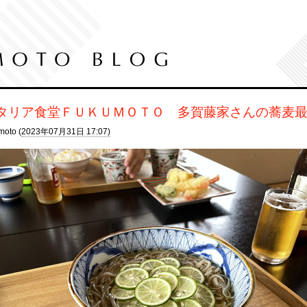
タリア食堂ＦＵＫＵＭＯＴＯ 多賀藤家さんの蕎麦
moto (
2023年07月31日 17:07)