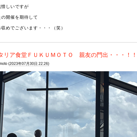
残惜しいですが
たの開催を期待して
べ収めでございます・・・（笑）
タリア食堂ＦＵＫＵＭＯＴＯ 親友の門出・・・！
moto (
2023年07月30日 22:26)