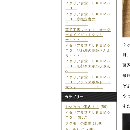
イタリア食堂ＦＵＫＵＭＯ
ＴＯ
イタリア食堂ＦＵＫＵＭＯ
ＴＯ 彦根定食の
日・・・！！
菓子工房フクモト オーダ
ーメイドギフトクッキ
ー・・・！！
２
イタリア食堂ＦＵＫＵＭＯ
ＴＯ びわ湖の漁師さんよ
月
り・・・！！
イタリア食堂ＦＵＫＵＭＯ
藤
ＴＯ 京都ヤナギハラさん
へ・・・！！
最
イタリア食堂ＦＵＫＵＭＯ
ＴＯ フランスボルドー５
ぞ
大シャトー・・・！！
や
カテゴリー
す
お休みのご案内！！
(59)
イタリア食堂ＦＵＫＵＭＯ
ＴＯ
(967)
フクモトの歴史
(109)
おしらせ
(1,786)