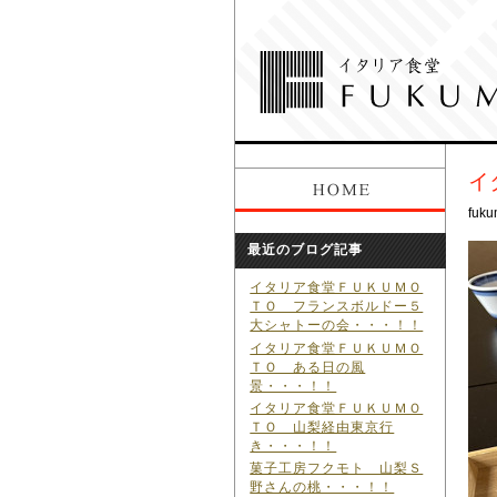
イ
fuku
最近のブログ記事
イタリア食堂ＦＵＫＵＭＯ
ＴＯ フランスボルドー５
大シャトーの会・・・！！
イタリア食堂ＦＵＫＵＭＯ
ＴＯ ある日の風
景・・・！！
イタリア食堂ＦＵＫＵＭＯ
ＴＯ 山梨経由東京行
き・・・！！
菓子工房フクモト 山梨Ｓ
野さんの桃・・・！！