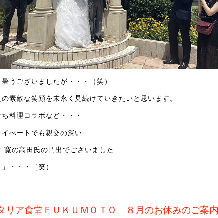
し暑うございましたが・・・（笑）
人の素敵な笑顔を末永く見続けていきたいと思います。
せち料理コラボなど・・・
レイべートでも親交の深い
食 寛の高田氏の門出でございました
よ」・・・（笑）
タリア食堂ＦＵＫＵＭＯＴＯ ８月のお休みのご案