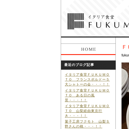
Ｆ
fuku
最近のブログ記事
イタリア食堂ＦＵＫＵＭＯ
ＴＯ フランスボルドー５
大シャトーの会・・・！！
イタリア食堂ＦＵＫＵＭＯ
ＴＯ ある日の風
景・・・！！
イタリア食堂ＦＵＫＵＭＯ
ＴＯ 山梨経由東京行
き・・・！！
菓子工房フクモト 山梨Ｓ
野さんの桃・・・！！