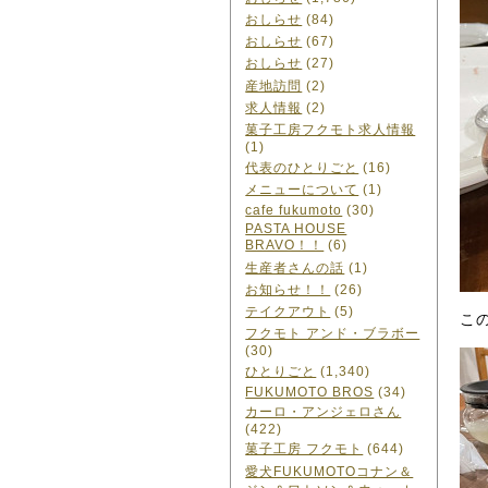
おしらせ
(84)
おしらせ
(67)
おしらせ
(27)
産地訪問
(2)
求人情報
(2)
菓子工房フクモト求人情報
(1)
代表のひとりごと
(16)
メニューについて
(1)
cafe fukumoto
(30)
PASTA HOUSE
BRAVO！！
(6)
生産者さんの話
(1)
お知らせ！！
(26)
テイクアウト
(5)
こ
フクモト アンド・ブラボー
(30)
ひとりごと
(1,340)
FUKUMOTO BROS
(34)
カーロ・アンジェロさん
(422)
菓子工房 フクモト
(644)
愛犬FUKUMOTOコナン＆