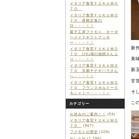
イタリア食堂ＦＵＫＵＭＯ
ＴＯ
イタリア食堂ＦＵＫＵＭＯ
ＴＯ 彦根定食の
日・・・！！
菓子工房フクモト オーダ
ーメイドギフトクッキ
ー・・・！！
新
イタリア食堂ＦＵＫＵＭＯ
ＴＯ びわ湖の漁師さんよ
美
り・・・！！
イタリア食堂ＦＵＫＵＭＯ
新
ＴＯ 京都ヤナギハラさん
へ・・・！！
甘
イタリア食堂ＦＵＫＵＭＯ
ＴＯ フランスボルドー５
そ
大シャトー・・・！！
こ
カテゴリー
お休みのご案内！！
(59)
イタリア食堂ＦＵＫＵＭＯ
ＴＯ
(967)
フクモトの歴史
(109)
おしらせ
(1,786)