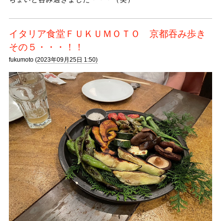
イタリア食堂ＦＵＫＵＭＯＴＯ 京都吞み歩き
その５・・・！！
fukumoto (
2023年09月25日 1:50)