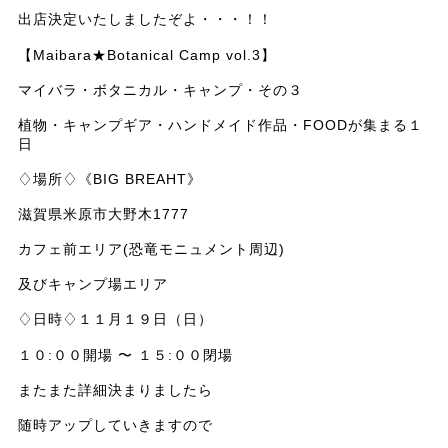
出店決定いたしましたぞよ・・・！！
【Maibara★Botanical Camp vol.3】
マイバラ・ボタニカル・キャンプ・その３
植物・キャンプギア・ハンドメイド作品・FOODが集まる１
日
♢場所♢《BIG BREAHT》
滋賀県米原市大野木1777
カフェ前エリア(恐竜モニュメント周辺)
及びキャンプ場エリア
♢日時♢１１月１９日（日）
１０:００開場 〜 １５:００閉場
またまた詳細決まりましたら
随時アップしていきますので