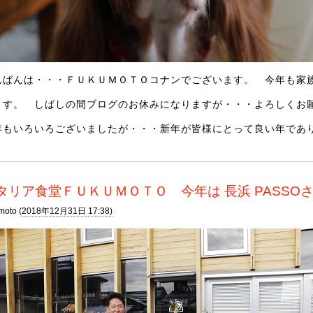
んばんは・・・ＦＵＫＵＭＯＴＯコナンでございます。 今年も家
ます。 しばしの間ブログのお休みになりますが・・・よろしくお願
年もいろいろございましたが・・・新年が皆様にとって良い年であり
タリア食堂ＦＵＫＵＭＯＴＯ 今年は 長浜 PASSO
moto (
2018年12月31日 17:38)