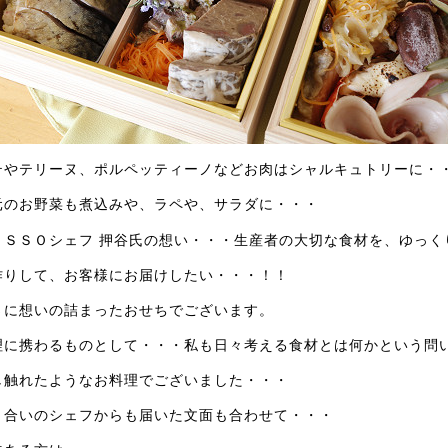
テやテリーヌ、ポルペッティーノなどお肉はシャルキュトリーに・
元のお野菜も煮込みや、ラペや、サラダに・・・
ＡＳＳＯシェフ 押谷氏の想い・・・生産者の大切な食材を、ゆっく
作りして、お客様にお届けしたい・・・！！
さに想いの詰まったおせちでございます。
理に携わるものとして・・・私も日々考える食材とは何かという問
し触れたようなお料理でございました・・・
り合いのシェフからも届いた文面も合わせて・・・