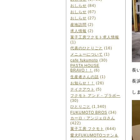
おしらせ
(84)
おしらせ
(67)
おしらせ
(27)
産地訪問
(2)
求人情報
(2)
菓子工房フクモト求人情報
(1)
代表のひとりごと
(16)
メニューについて
(1)
cafe fukumoto
(30)
PASTA HOUSE
長
BRAVO！！
(6)
生産者さんの話
(1)
長
お知らせ！！
(26)
テイクアウト
(5)
し
フクモト アンド・ブラボー
(30)
ひとりごと
(1,340)
FUKUMOTO BROS
(34)
カーロ・アンジェロさん
(422)
菓子工房 フクモト
(644)
愛犬FUKUMOTOコナン＆