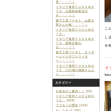
景・・・！！
イタリア食堂ＦＵＫＵＭＯ
ＴＯ 山梨経由東京行
き・・・！！
菓子工房フクモト 山梨Ｓ
野さんの桃・・・！！
こ
イタリア食堂ＦＵＫＵＭＯ
ＴＯ
し
イタリア食堂ＦＵＫＵＭＯ
ＴＯ 彦根定食の
今
日・・・！！
菓子工房フクモト オーダ
ーメイドギフトクッキ
ー・・・！！
イタリア食堂ＦＵＫＵＭＯ
イ
ＴＯ びわ湖の漁師さんよ
り・・・！！
fuku
カテゴリー
お休みのご案内！！
(59)
イタリア食堂ＦＵＫＵＭＯ
ＴＯ
(969)
フクモトの歴史
(109)
おしらせ
(1,786)