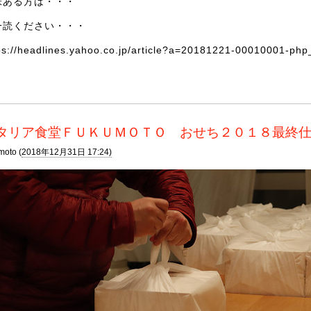
味ある方は・・・
一読ください・・・
ps://headlines.yahoo.co.jp/article?a=20181221-00010001-php
タリア食堂ＦＵＫＵＭＯＴＯ おせち２０１８最終
moto (
2018年12月31日 17:24)