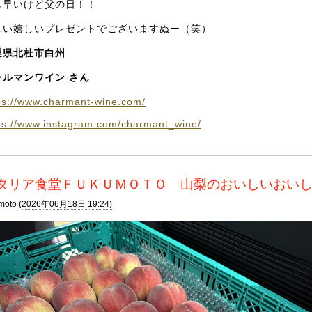
し早いけど父の日！！
しい嬉しいプレゼントでございますぬー（笑）
梨県北杜市白州
ャルマンワイン さん
ps://www.charmant-wine.com/
ps://www.instagram.com/charmant_wine/
タリア食堂ＦＵＫＵＭＯＴＯ 山梨のおいしいおい
moto (
2026年06月18日 19:24)