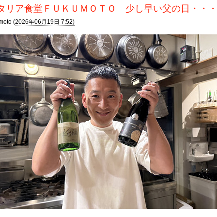
タリア食堂ＦＵＫＵＭＯＴＯ 少し早い父の日・・
moto (
2026年06月19日 7:52)