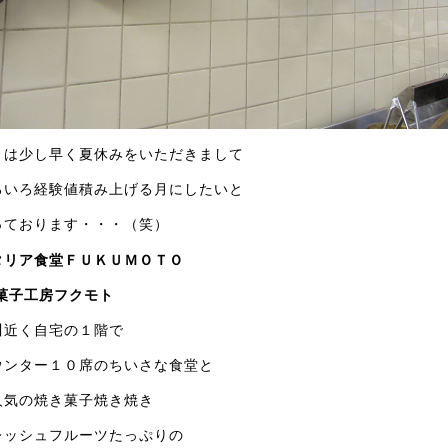
月は少し早く夏休みをいただきまして
ろいろ経験値積み上げる月にしたいと
っております・・・（笑）
タリア食堂ＦＵＫＵＭＯＴＯ
 菓子工房フクモト
川近く自宅の１階で
ウンター１０席のちいさな食堂と
人気の焼き菓子焼き焼き
レッシュフルーツたっぷりの