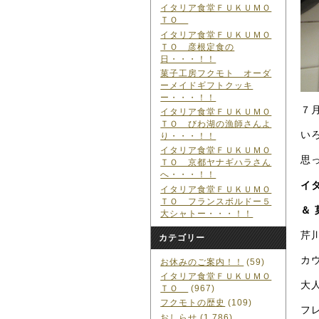
イタリア食堂ＦＵＫＵＭＯ
ＴＯ
イタリア食堂ＦＵＫＵＭＯ
ＴＯ 彦根定食の
日・・・！！
菓子工房フクモト オーダ
ーメイドギフトクッキ
ー・・・！！
７
イタリア食堂ＦＵＫＵＭＯ
ＴＯ びわ湖の漁師さんよ
い
り・・・！！
イタリア食堂ＦＵＫＵＭＯ
思
ＴＯ 京都ヤナギハラさん
へ・・・！！
イ
イタリア食堂ＦＵＫＵＭＯ
ＴＯ フランスボルドー５
＆
大シャトー・・・！！
芹
カテゴリー
カ
お休みのご案内！！
(59)
イタリア食堂ＦＵＫＵＭＯ
大
ＴＯ
(967)
フクモトの歴史
(109)
フ
おしらせ
(1,786)