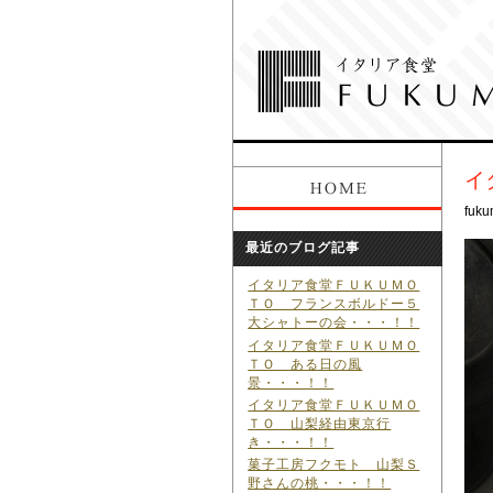
イ
fuku
最近のブログ記事
イタリア食堂ＦＵＫＵＭＯ
ＴＯ フランスボルドー５
大シャトーの会・・・！！
イタリア食堂ＦＵＫＵＭＯ
ＴＯ ある日の風
景・・・！！
イタリア食堂ＦＵＫＵＭＯ
ＴＯ 山梨経由東京行
き・・・！！
菓子工房フクモト 山梨Ｓ
野さんの桃・・・！！