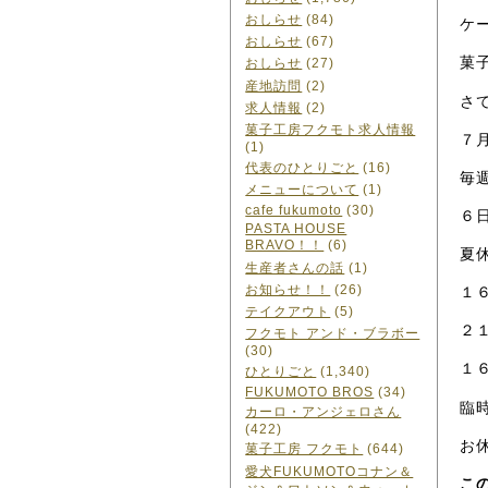
おしらせ
(84)
ケ
おしらせ
(67)
菓
おしらせ
(27)
産地訪問
(2)
さ
求人情報
(2)
菓子工房フクモト求人情報
７
(1)
代表のひとりごと
(16)
毎
メニューについて
(1)
cafe fukumoto
(30)
６
PASTA HOUSE
BRAVO！！
(6)
夏
生産者さんの話
(1)
お知らせ！！
(26)
１
テイクアウト
(5)
２
フクモト アンド・ブラボー
(30)
１
ひとりごと
(1,340)
FUKUMOTO BROS
(34)
臨
カーロ・アンジェロさん
(422)
お
菓子工房 フクモト
(644)
愛犬FUKUMOTOコナン＆
こ