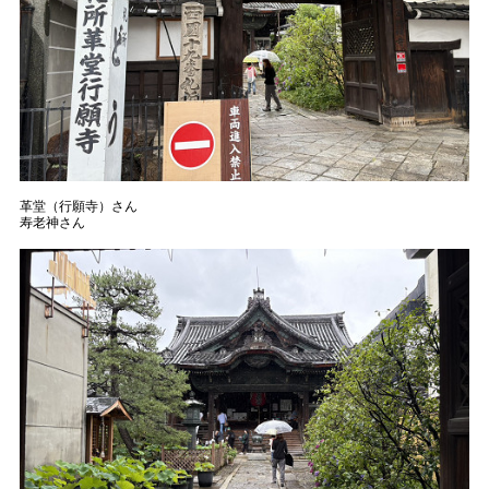
革堂（行願寺）さん

寿老神さん