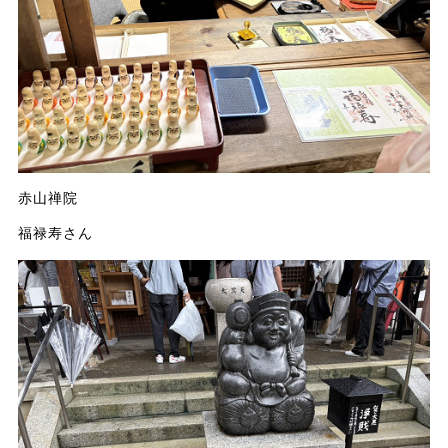
赤山禅院
福禄寿さん