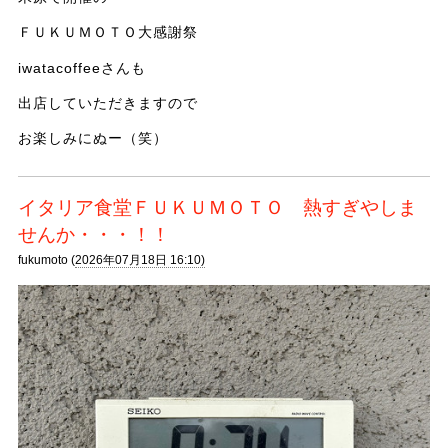
ＦＵＫＵＭＯＴＯ大感謝祭
iwatacoffeeさんも
出店していただきますので
お楽しみにぬー（笑）
イタリア食堂ＦＵＫＵＭＯＴＯ 熱すぎやしま
せんか・・・！！
fukumoto (
2026年07月18日 16:10)