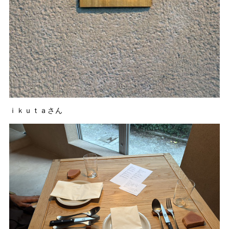
ｉｋｕｔａさん