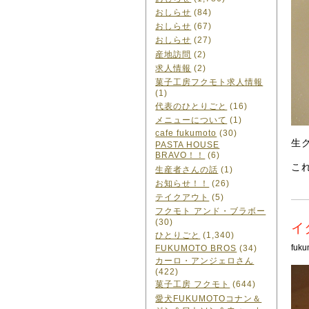
おしらせ
(84)
おしらせ
(67)
おしらせ
(27)
産地訪問
(2)
求人情報
(2)
菓子工房フクモト求人情報
(1)
代表のひとりごと
(16)
メニューについて
(1)
cafe fukumoto
(30)
生
PASTA HOUSE
BRAVO！！
(6)
こ
生産者さんの話
(1)
お知らせ！！
(26)
テイクアウト
(5)
フクモト アンド・ブラボー
(30)
イ
ひとりごと
(1,340)
fuku
FUKUMOTO BROS
(34)
カーロ・アンジェロさん
(422)
菓子工房 フクモト
(644)
愛犬FUKUMOTOコナン＆