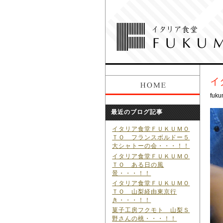
イ
fuku
最近のブログ記事
イタリア食堂ＦＵＫＵＭＯ
ＴＯ フランスボルドー５
大シャトーの会・・・！！
イタリア食堂ＦＵＫＵＭＯ
ＴＯ ある日の風
景・・・！！
イタリア食堂ＦＵＫＵＭＯ
ＴＯ 山梨経由東京行
き・・・！！
菓子工房フクモト 山梨Ｓ
野さんの桃・・・！！