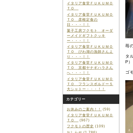
イタリア食堂ＦＵＫＵＭＯ
ＴＯ
イタリア食堂ＦＵＫＵＭＯ
ＴＯ 彦根定食の
日・・・！！
菓子工房フクモト オーダ
ーメイドギフトクッキ
ー・・・！！
苺
イタリア食堂ＦＵＫＵＭＯ
ＴＯ びわ湖の漁師さんよ
タ
り・・・！！
P）
イタリア食堂ＦＵＫＵＭＯ
ＴＯ 京都ヤナギハラさん
ゴ
へ・・・！！
イタリア食堂ＦＵＫＵＭＯ
ＴＯ フランスボルドー５
大シャトー・・・！！
カテゴリー
お休みのご案内！！
(59)
イタリア食堂ＦＵＫＵＭＯ
ＴＯ
(967)
フクモトの歴史
(109)
おしらせ
(1,786)