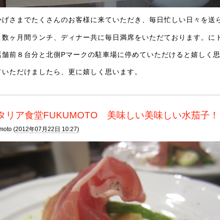
かげさまでたくさんのお客様に来ていただき、毎日忙しい日々を送
こ数ヶ月間ランチ、ディナー共に毎日満席をいただております。に
店舗前８台分と北側Pマークの駐車場に停めていただけると嬉しく
ていただけましたら、更に嬉しく思います。
タリア食堂FUKUMOTO 美味しい美味しい水茄子！
moto (
2012年07月22日 10:27)