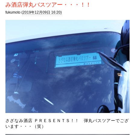
み酒店弾丸バスツアー・・・！！
fukumoto (
2019年12月09日 16:20)
さざなみ酒店 ＰＲＥＳＥＮＴＳ！！ 弾丸バスツアーでござ
います・・・（笑）