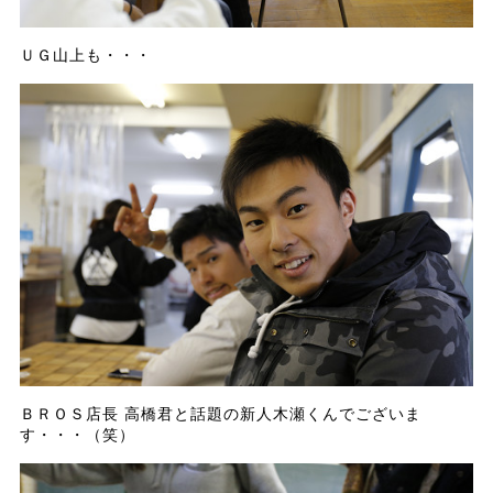
ＵＧ山上も・・・
ＢＲＯＳ店長 高橋君と話題の新人木瀬くんでございま
す・・・（笑）