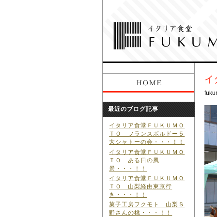
イ
fuku
最近のブログ記事
イタリア食堂ＦＵＫＵＭＯ
ＴＯ フランスボルドー５
大シャトーの会・・・！！
イタリア食堂ＦＵＫＵＭＯ
ＴＯ ある日の風
景・・・！！
イタリア食堂ＦＵＫＵＭＯ
ＴＯ 山梨経由東京行
き・・・！！
菓子工房フクモト 山梨Ｓ
野さんの桃・・・！！