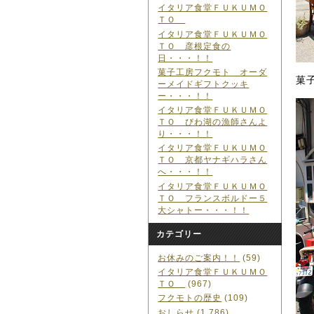
イタリア食堂ＦＵＫＵＭＯ
ＴＯ
イタリア食堂ＦＵＫＵＭＯ
ＴＯ 彦根定食の
日・・・！！
菓子工房フクモト オーダ
菓
ーメイドギフトクッキ
ー・・・！！
イタリア食堂ＦＵＫＵＭＯ
ＴＯ びわ湖の漁師さんよ
り・・・！！
イタリア食堂ＦＵＫＵＭＯ
ＴＯ 京都ヤナギハラさん
へ・・・！！
イタリア食堂ＦＵＫＵＭＯ
ＴＯ フランスボルドー５
大シャトー・・・！！
カテゴリー
お休みのご案内！！
(59)
イタリア食堂ＦＵＫＵＭＯ
ＴＯ
(967)
フクモトの歴史
(109)
おしらせ
(1,786)