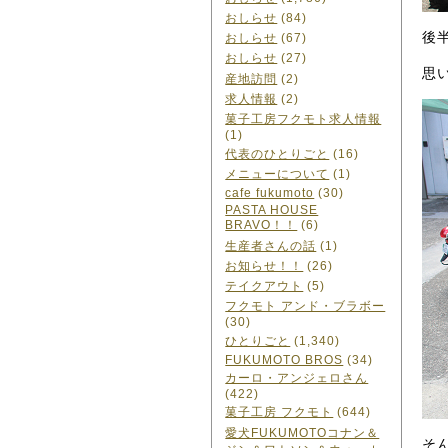
おしらせ
(84)
後
おしらせ
(67)
おしらせ
(27)
思
産地訪問
(2)
求人情報
(2)
菓子工房フクモト求人情報
(1)
代表のひとりごと
(16)
メニューについて
(1)
cafe fukumoto
(30)
PASTA HOUSE
BRAVO！！
(6)
生産者さんの話
(1)
お知らせ！！
(26)
テイクアウト
(5)
フクモト アンド・ブラボー
(30)
ひとりごと
(1,340)
FUKUMOTO BROS
(34)
カーロ・アンジェロさん
(422)
菓子工房 フクモト
(644)
愛犬FUKUMOTOコナン＆
そ