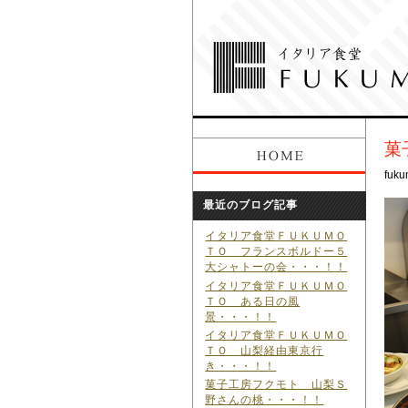
菓
fuku
最近のブログ記事
イタリア食堂ＦＵＫＵＭＯ
ＴＯ フランスボルドー５
大シャトーの会・・・！！
イタリア食堂ＦＵＫＵＭＯ
ＴＯ ある日の風
景・・・！！
イタリア食堂ＦＵＫＵＭＯ
ＴＯ 山梨経由東京行
き・・・！！
菓子工房フクモト 山梨Ｓ
野さんの桃・・・！！