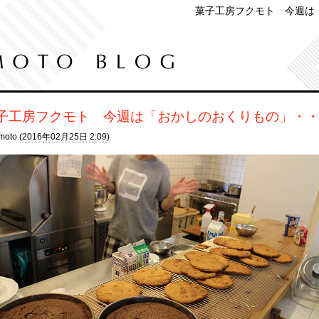
菓子工房フクモト 今週は
子工房フクモト 今週は「おかしのおくりもの」・
moto (
2016年02月25日 2:09)