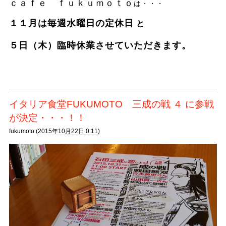
ｃａｆｅ ｆｕｋｕｍｏｔｏ
は・・・
１１月は毎週水曜日の定休日
と
５日（木）臨時休業
させていただきます。
イタリア食堂FUKUMOTO 三成の戦 ４ に参戦
が決定・・・！！
fukumoto (
2015年10月22日 0:11)