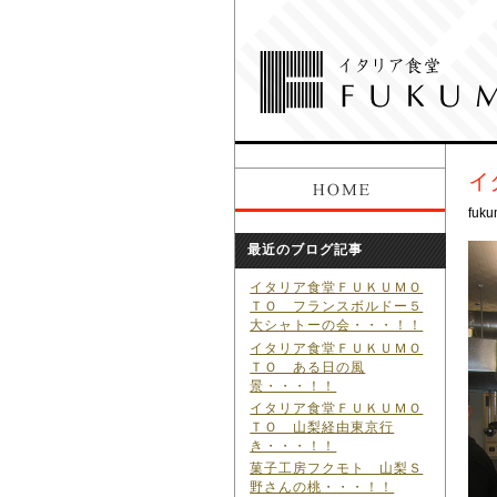
イ
fuku
最近のブログ記事
イタリア食堂ＦＵＫＵＭＯ
ＴＯ フランスボルドー５
大シャトーの会・・・！！
イタリア食堂ＦＵＫＵＭＯ
ＴＯ ある日の風
景・・・！！
イタリア食堂ＦＵＫＵＭＯ
ＴＯ 山梨経由東京行
き・・・！！
菓子工房フクモト 山梨Ｓ
野さんの桃・・・！！