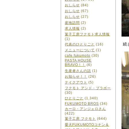
おしらせ
(84)
おしらせ
(67)
おしらせ
(27)
産地訪問
(2)
求人情報
(2)
菓子工房フクモト求人情報
(1)
続
代表のひとりごと
(16)
メニューについて
(1)
cafe fukumoto
(30)
PASTA HOUSE
BRAVO！！
(6)
生産者さんの話
(1)
お知らせ！！
(26)
テイクアウト
(5)
フクモト アンド・ブラボー
(30)
ひとりごと
(1,340)
FUKUMOTO BROS
(34)
カーロ・アンジェロさん
(422)
菓子工房 フクモト
(644)
愛犬FUKUMOTOコナン＆