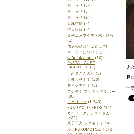
おしらせ
(84)
おしらせ
(67)
おしらせ
(27)
産地訪問
(2)
求人情報
(2)
菓子工房フクモト求人情報
(1)
代表のひとりごと
(16)
メニューについて
(1)
cafe fukumoto
(30)
PASTA HOUSE
ま
BRAVO！！
(6)
生産者さんの話
(1)
豚
お知らせ！！
(26)
テイクアウト
(5)
仕
フクモト アンド・ブラボー
(30)
ひとりごと
(1,340)
FUKUMOTO BROS
(34)
カーロ・アンジェロさん
(422)
菓子工房 フクモト
(644)
愛犬FUKUMOTOコナン＆