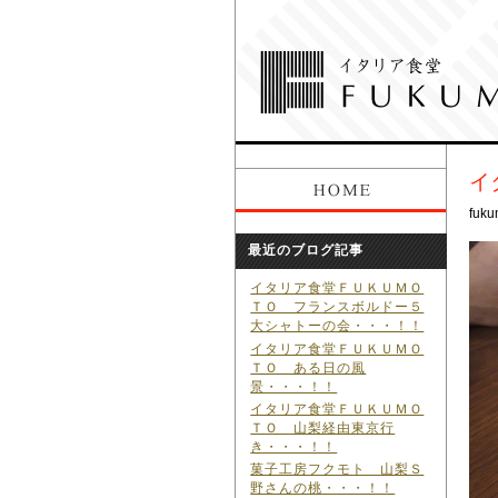
イ
fuku
最近のブログ記事
イタリア食堂ＦＵＫＵＭＯ
ＴＯ フランスボルドー５
大シャトーの会・・・！！
イタリア食堂ＦＵＫＵＭＯ
ＴＯ ある日の風
景・・・！！
イタリア食堂ＦＵＫＵＭＯ
ＴＯ 山梨経由東京行
き・・・！！
菓子工房フクモト 山梨Ｓ
野さんの桃・・・！！