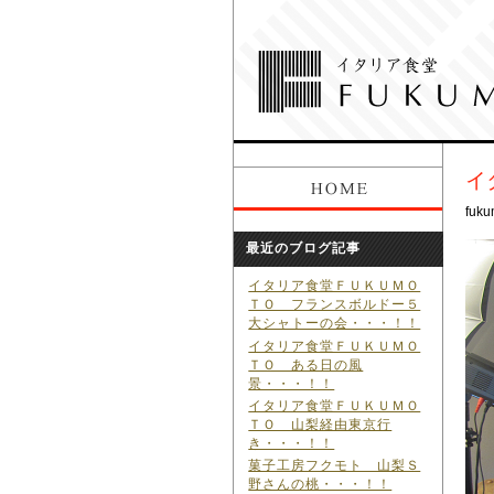
イ
fuku
最近のブログ記事
イタリア食堂ＦＵＫＵＭＯ
ＴＯ フランスボルドー５
大シャトーの会・・・！！
イタリア食堂ＦＵＫＵＭＯ
ＴＯ ある日の風
景・・・！！
イタリア食堂ＦＵＫＵＭＯ
ＴＯ 山梨経由東京行
き・・・！！
菓子工房フクモト 山梨Ｓ
野さんの桃・・・！！