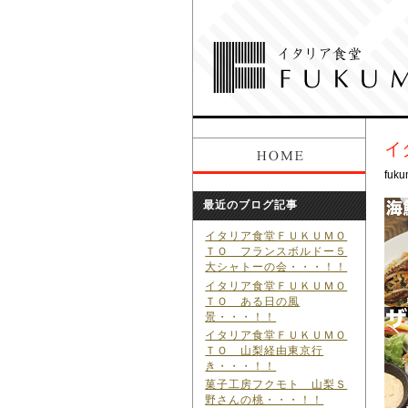
イ
fuku
最近のブログ記事
イタリア食堂ＦＵＫＵＭＯ
ＴＯ フランスボルドー５
大シャトーの会・・・！！
イタリア食堂ＦＵＫＵＭＯ
ＴＯ ある日の風
景・・・！！
イタリア食堂ＦＵＫＵＭＯ
ＴＯ 山梨経由東京行
き・・・！！
菓子工房フクモト 山梨Ｓ
野さんの桃・・・！！