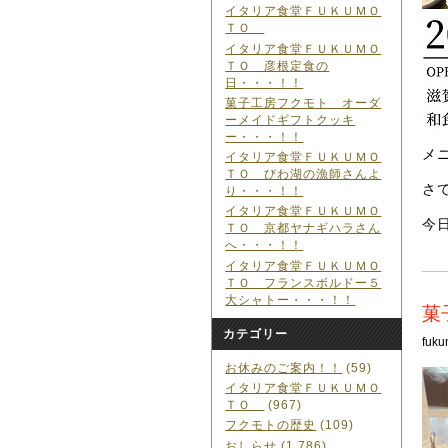
イタリア食堂ＦＵＫＵＭＯ
ＴＯ
イタリア食堂ＦＵＫＵＭＯ
ＴＯ 彦根定食の
日・・・！！
菓子工房フクモト オーダ
ーメイドギフトクッキ
ー・・・！！
メ
イタリア食堂ＦＵＫＵＭＯ
ＴＯ びわ湖の漁師さんよ
さ
り・・・！！
イタリア食堂ＦＵＫＵＭＯ
今
ＴＯ 京都ヤナギハラさん
へ・・・！！
イタリア食堂ＦＵＫＵＭＯ
ＴＯ フランスボルドー５
大シャトー・・・！！
菓
カテゴリー
fuku
お休みのご案内！！
(59)
イタリア食堂ＦＵＫＵＭＯ
ＴＯ
(967)
フクモトの歴史
(109)
おしらせ
(1,786)