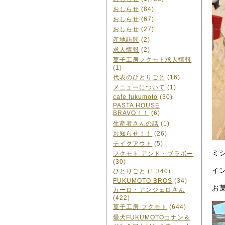
おしらせ
(84)
おしらせ
(67)
おしらせ
(27)
産地訪問
(2)
求人情報
(2)
菓子工房フクモト求人情報
(1)
代表のひとりごと
(16)
メニューについて
(1)
cafe fukumoto
(30)
PASTA HOUSE
BRAVO！！
(6)
生産者さんの話
(1)
お知らせ！！
(26)
テイクアウト
(5)
ミ
フクモト アンド・ブラボー
(30)
イ
ひとりごと
(1,340)
FUKUMOTO BROS
(34)
お
カーロ・アンジェロさん
(422)
菓子工房 フクモト
(644)
愛犬FUKUMOTOコナン＆