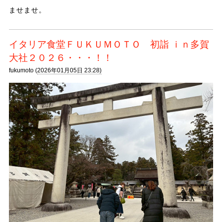
ませませ。
イタリア食堂ＦＵＫＵＭＯＴＯ 初詣 ｉｎ多賀
大社２０２６・・・！！
fukumoto (
2026年01月05日 23:28)