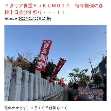
イタリア食堂ＦＵＫＵＭＯＴＯ 毎年恒例の彦
根十日ゑびす祭り・・・！！
fukumoto (
2026年01月10日 17:39)
毎年欠かさず、１月１０日は笹もって