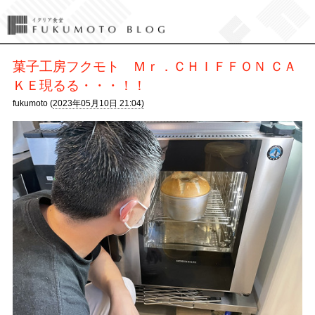
菓子工房フクモト Ｍｒ．ＣＨＩＦＦＯＮ ＣＡ
ＫＥ現るる・・・！！
fukumoto (
2023年05月10日 21:04)