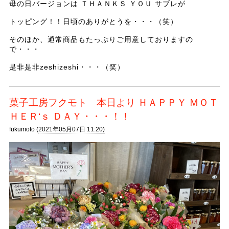
母の日バージョンは ＴＨＡＮＫＳ ＹＯＵ サブレが
トッピング！！日頃のありがとうを・・・（笑）
そのほか、通常商品もたっぷりご用意しておりますの
で・・・
是非是非zeshizeshi・・・（笑）
菓子工房フクモト 本日より ＨＡＰＰＹ ＭＯＴ
ＨＥＲ‘ｓ ＤＡＹ・・・！！
fukumoto (
2021年05月07日 11:20)