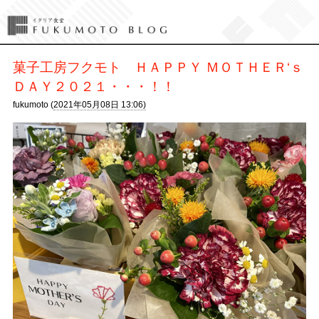
菓子工房フクモト ＨＡＰＰＹ ＭＯＴＨＥＲ‘ｓ
ＤＡＹ２０２１・・・！！
fukumoto (
2021年05月08日 13:06)