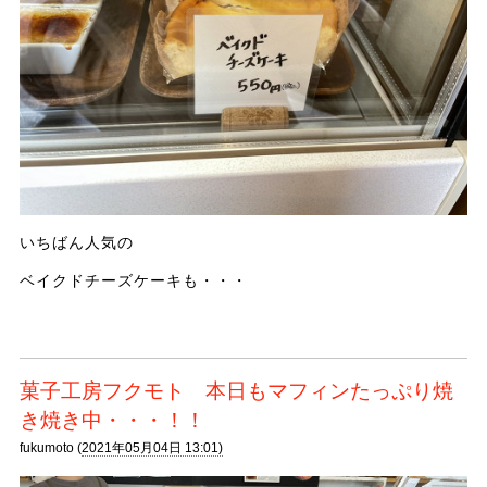
いちばん人気の
ベイクドチーズケーキも・・・
菓子工房フクモト 本日もマフィンたっぷり焼
き焼き中・・・！！
fukumoto (
2021年05月04日 13:01)