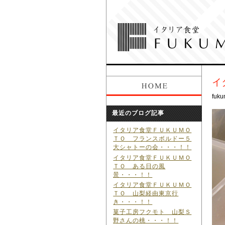
イ
fuku
最近のブログ記事
イタリア食堂ＦＵＫＵＭＯ
ＴＯ フランスボルドー５
大シャトーの会・・・！！
イタリア食堂ＦＵＫＵＭＯ
ＴＯ ある日の風
景・・・！！
イタリア食堂ＦＵＫＵＭＯ
ＴＯ 山梨経由東京行
き・・・！！
菓子工房フクモト 山梨Ｓ
野さんの桃・・・！！