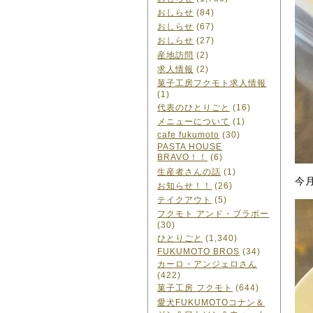
おしらせ
(84)
おしらせ
(67)
おしらせ
(27)
産地訪問
(2)
求人情報
(2)
菓子工房フクモト求人情報
(1)
代表のひとりごと
(16)
メニューについて
(1)
cafe fukumoto
(30)
PASTA HOUSE
BRAVO！！
(6)
生産者さんの話
(1)
今
お知らせ！！
(26)
テイクアウト
(5)
フクモト アンド・ブラボー
(30)
ひとりごと
(1,340)
FUKUMOTO BROS
(34)
カーロ・アンジェロさん
(422)
菓子工房 フクモト
(644)
愛犬FUKUMOTOコナン＆