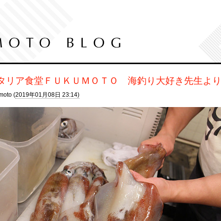
タリア食堂ＦＵＫＵＭＯＴＯ 海釣り大好き先生よ
moto (
2019年01月08日 23:14)