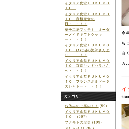
イタリア食堂ＦＵＫＵＭＯ
ＴＯ
イタリア食堂ＦＵＫＵＭＯ
ＴＯ 彦根定食の
日・・・！！
菓子工房フクモト オーダ
今
ーメイドギフトクッキ
ー・・・！！
ち
イタリア食堂ＦＵＫＵＭＯ
ＴＯ びわ湖の漁師さんよ
白
り・・・！！
イタリア食堂ＦＵＫＵＭＯ
カ
ＴＯ 京都ヤナギハラさん
へ・・・！！
イタリア食堂ＦＵＫＵＭＯ
ＴＯ フランスボルドー５
大シャトー・・・！！
イ
カテゴリー
fuku
お休みのご案内！！
(59)
イタリア食堂ＦＵＫＵＭＯ
ＴＯ
(967)
フクモトの歴史
(109)
おしらせ
(1,786)