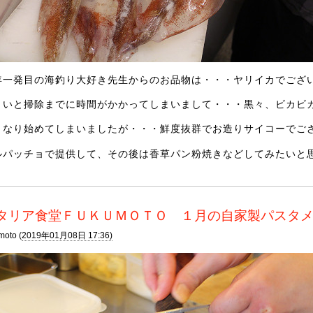
年一発目の海釣り大好き先生からのお品物は・・・ヤリイカでござ
ょいと掃除までに時間がかかってしまいまして・・・黒々、ビカビ
くなり始めてしまいましたが・・・鮮度抜群でお造りサイコーでご
ルパッチョで提供して、その後は香草パン粉焼きなどしてみたいと
タリア食堂ＦＵＫＵＭＯＴＯ １月の自家製パスタ
moto (
2019年01月08日 17:36)