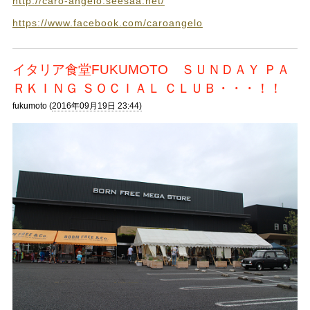
http://caro-angelo.seesaa.net/
https://www.facebook.com/caroangelo
イタリア食堂FUKUMOTO ＳＵＮＤＡＹ ＰＡ
ＲＫＩＮＧ ＳＯＣＩＡＬ ＣＬＵＢ・・・！！
fukumoto (
2016年09月19日 23:44)