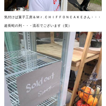
気付けば菓子工房＆Ｍｒ.ＣＨＩＦＦＯＮＣＡＫＥさん・・・
超長蛇の列・・・流石でございます（笑）