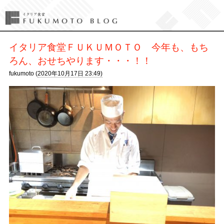
イタリア食堂ＦＵＫＵＭＯＴＯ 今年も、もち
ろん、おせちやります・・・！！
fukumoto (
2020年10月17日 23:49)