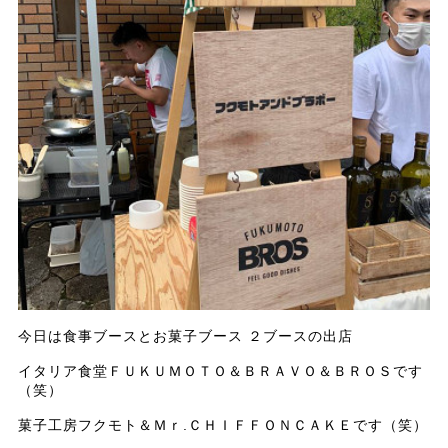
今日は食事ブースとお菓子ブース ２ブースの出店
イタリア食堂ＦＵＫＵＭＯＴＯ＆ＢＲＡＶＯ＆ＢＲＯＳです
（笑）
菓子工房フクモト＆Ｍｒ.ＣＨＩＦＦＯＮＣＡＫＥです（笑）