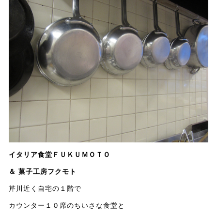
イタリア食堂ＦＵＫＵＭＯＴＯ
＆ 菓子工房フクモト
芹川近く自宅の１階で
カウンター１０席のちいさな食堂と