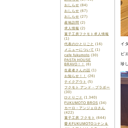
おしらせ
(84)
おしらせ
(67)
おしらせ
(27)
産地訪問
(2)
求人情報
(2)
菓子工房フクモト求人情報
(1)
イ
代表のひとりごと
(16)
メニューについて
(1)
ピ
cafe fukumoto
(30)
PASTA HOUSE
珍
BRAVO！！
(6)
生産者さんの話
(1)
お知らせ！！
(26)
テイクアウト
(5)
フクモト アンド・ブラボー
(30)
ひとりごと
(1,340)
FUKUMOTO BROS
(34)
カーロ・アンジェロさん
(422)
菓子工房 フクモト
(644)
愛犬FUKUMOTOコナン＆