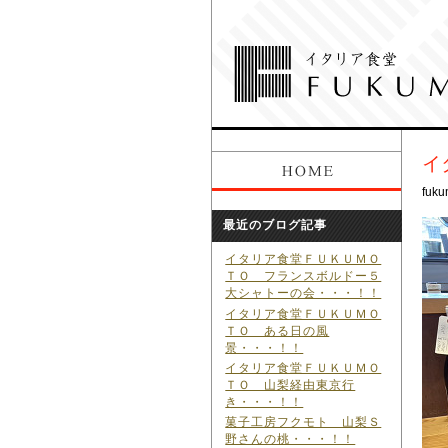
イ
fuku
最近のブログ記事
イタリア食堂ＦＵＫＵＭＯ
ＴＯ フランスボルドー５
大シャトーの会・・・！！
イタリア食堂ＦＵＫＵＭＯ
ＴＯ ある日の風
景・・・！！
イタリア食堂ＦＵＫＵＭＯ
ＴＯ 山梨経由東京行
き・・・！！
菓子工房フクモト 山梨Ｓ
野さんの桃・・・！！