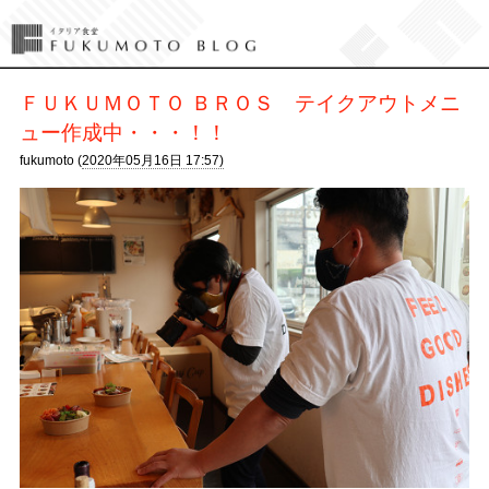
ＦＵＫＵＭＯＴＯ ＢＲＯＳ テイクアウトメニ
ュー作成中・・・！！
fukumoto (
2020年05月16日 17:57)