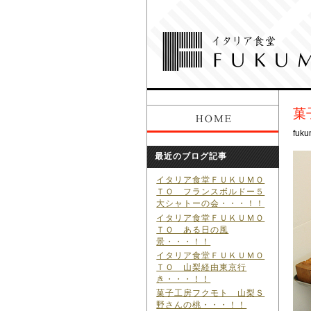
菓
fuku
最近のブログ記事
イタリア食堂ＦＵＫＵＭＯ
ＴＯ フランスボルドー５
大シャトーの会・・・！！
イタリア食堂ＦＵＫＵＭＯ
ＴＯ ある日の風
景・・・！！
イタリア食堂ＦＵＫＵＭＯ
ＴＯ 山梨経由東京行
き・・・！！
菓子工房フクモト 山梨Ｓ
野さんの桃・・・！！