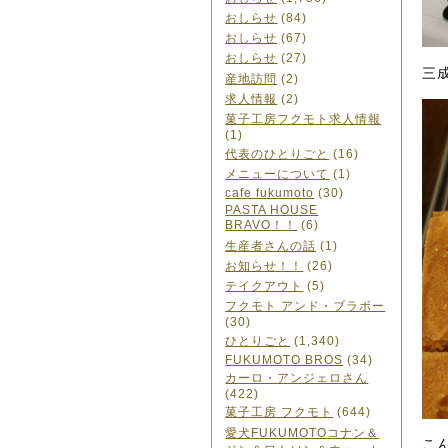
おしらせ
(84)
おしらせ
(67)
おしらせ
(27)
三
産地訪問
(2)
求人情報
(2)
菓子工房フクモト求人情報
(1)
代表のひとりごと
(16)
メニューについて
(1)
cafe fukumoto
(30)
PASTA HOUSE
BRAVO！！
(6)
生産者さんの話
(1)
お知らせ！！
(26)
テイクアウト
(5)
フクモト アンド・ブラボー
(30)
ひとりごと
(1,340)
FUKUMOTO BROS
(34)
カーロ・アンジェロさん
(422)
菓子工房 フクモト
(644)
愛犬FUKUMOTOコナン＆
こ