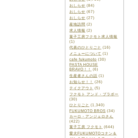
おしらせ
(84)
おしらせ
(67)
おしらせ
(27)
産地訪問
(2)
求人情報
(2)
菓子工房フクモト求人情報
(1)
代表のひとりごと
(16)
メニューについて
(1)
cafe fukumoto
(30)
PASTA HOUSE
BRAVO！！
(6)
生産者さんの話
(1)
お知らせ！！
(26)
テイクアウト
(5)
フクモト アンド・ブラボー
(30)
ひとりごと
(1,340)
FUKUMOTO BROS
(34)
カーロ・アンジェロさん
(422)
菓子工房 フクモト
(644)
愛犬FUKUMOTOコナン＆