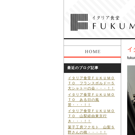
イ
fuku
最近のブログ記事
イタリア食堂ＦＵＫＵＭＯ
ＴＯ フランスボルドー５
大シャトーの会・・・！！
イタリア食堂ＦＵＫＵＭＯ
ＴＯ ある日の風
景・・・！！
イタリア食堂ＦＵＫＵＭＯ
ＴＯ 山梨経由東京行
き・・・！！
菓子工房フクモト 山梨Ｓ
野さんの桃・・・！！