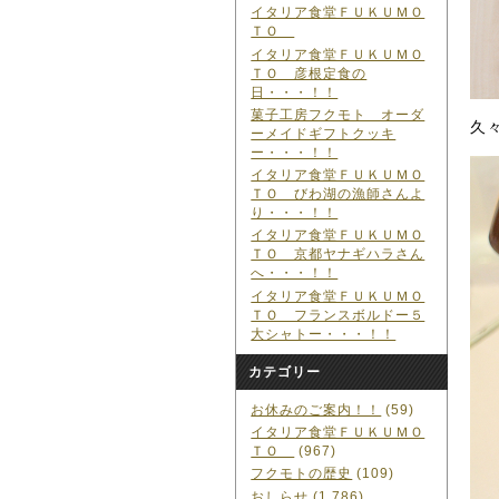
イタリア食堂ＦＵＫＵＭＯ
ＴＯ
イタリア食堂ＦＵＫＵＭＯ
ＴＯ 彦根定食の
日・・・！！
菓子工房フクモト オーダ
久
ーメイドギフトクッキ
ー・・・！！
イタリア食堂ＦＵＫＵＭＯ
ＴＯ びわ湖の漁師さんよ
り・・・！！
イタリア食堂ＦＵＫＵＭＯ
ＴＯ 京都ヤナギハラさん
へ・・・！！
イタリア食堂ＦＵＫＵＭＯ
ＴＯ フランスボルドー５
大シャトー・・・！！
カテゴリー
お休みのご案内！！
(59)
イタリア食堂ＦＵＫＵＭＯ
ＴＯ
(967)
フクモトの歴史
(109)
おしらせ
(1,786)