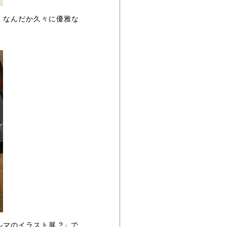
・なんだか久々に優雅な
マのイラスト展.?」で