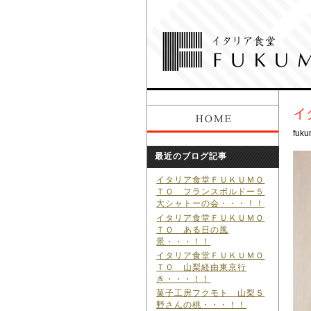
イ
fuku
最近のブログ記事
イタリア食堂ＦＵＫＵＭＯ
ＴＯ フランスボルドー５
大シャトーの会・・・！！
イタリア食堂ＦＵＫＵＭＯ
ＴＯ ある日の風
景・・・！！
イタリア食堂ＦＵＫＵＭＯ
ＴＯ 山梨経由東京行
き・・・！！
菓子工房フクモト 山梨Ｓ
野さんの桃・・・！！