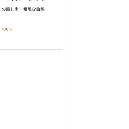
ンの醸し出す素敵な曲線
327864/