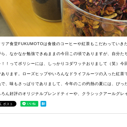
タリア食堂FUKUMOTOは食後のコーヒーや紅茶もこだわっていき
がら、なかなか勉強できぬままの今日この頃でありますが、自分た
を！！ってポリシーには、しっかりコダワッテおりまして（笑）今
であります。ローズヒップやいろんなドライフルーツの入った紅茶
色で、味もさっぱりでありまして、今年のこの灼熱の夏には、ぴっ
ちろん好評のオリジナルブレンドティーや、クラシックアールグレ