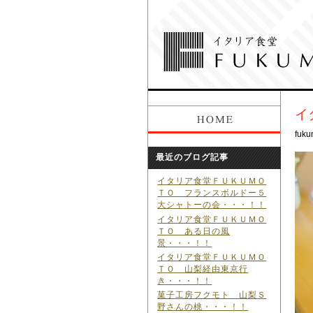
イ
fuku
最近のブログ記事
イタリア食堂ＦＵＫＵＭＯ
ＴＯ フランスボルドー５
大シャトーの会・・・！！
イタリア食堂ＦＵＫＵＭＯ
ＴＯ ある日の風
景・・・！！
イタリア食堂ＦＵＫＵＭＯ
ＴＯ 山梨経由東京行
き・・・！！
菓子工房フクモト 山梨Ｓ
野さんの桃・・・！！