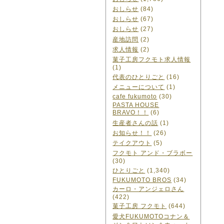
おしらせ
(84)
おしらせ
(67)
おしらせ
(27)
産地訪問
(2)
求人情報
(2)
菓子工房フクモト求人情報
(1)
代表のひとりごと
(16)
メニューについて
(1)
cafe fukumoto
(30)
PASTA HOUSE
BRAVO！！
(6)
生産者さんの話
(1)
お知らせ！！
(26)
テイクアウト
(5)
フクモト アンド・ブラボー
(30)
ひとりごと
(1,340)
FUKUMOTO BROS
(34)
カーロ・アンジェロさん
(422)
菓子工房 フクモト
(644)
愛犬FUKUMOTOコナン＆