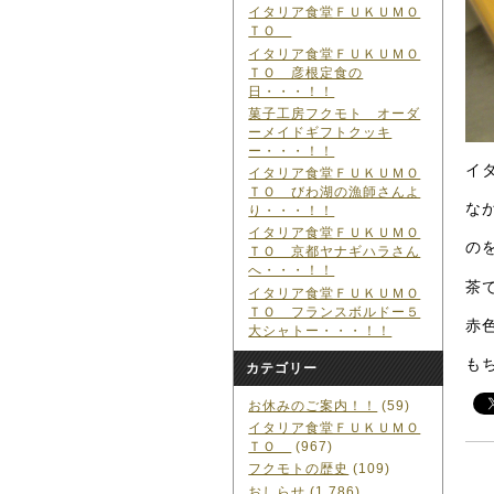
イタリア食堂ＦＵＫＵＭＯ
ＴＯ
イタリア食堂ＦＵＫＵＭＯ
ＴＯ 彦根定食の
日・・・！！
菓子工房フクモト オーダ
ーメイドギフトクッキ
ー・・・！！
イ
イタリア食堂ＦＵＫＵＭＯ
ＴＯ びわ湖の漁師さんよ
な
り・・・！！
イタリア食堂ＦＵＫＵＭＯ
の
ＴＯ 京都ヤナギハラさん
へ・・・！！
茶
イタリア食堂ＦＵＫＵＭＯ
ＴＯ フランスボルドー５
赤
大シャトー・・・！！
も
カテゴリー
お休みのご案内！！
(59)
イタリア食堂ＦＵＫＵＭＯ
ＴＯ
(967)
フクモトの歴史
(109)
おしらせ
(1,786)