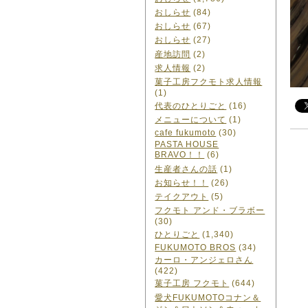
おしらせ
(84)
おしらせ
(67)
おしらせ
(27)
産地訪問
(2)
求人情報
(2)
菓子工房フクモト求人情報
(1)
代表のひとりごと
(16)
メニューについて
(1)
cafe fukumoto
(30)
PASTA HOUSE
BRAVO！！
(6)
生産者さんの話
(1)
お知らせ！！
(26)
テイクアウト
(5)
フクモト アンド・ブラボー
(30)
ひとりごと
(1,340)
FUKUMOTO BROS
(34)
カーロ・アンジェロさん
(422)
菓子工房 フクモト
(644)
愛犬FUKUMOTOコナン＆