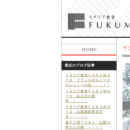
イ
fuku
最近のブログ記事
イタリア食堂ＦＵＫＵＭＯ
ＴＯ フランスボルドー５
大シャトーの会・・・！！
イタリア食堂ＦＵＫＵＭＯ
ＴＯ ある日の風
景・・・！！
イタリア食堂ＦＵＫＵＭＯ
ＴＯ 山梨経由東京行
き・・・！！
菓子工房フクモト 山梨Ｓ
野さんの桃・・・！！