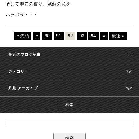
そして季節の香り、紫蘇の花を
パラパラ・・・
« 先頭
«
90
91
92
93
94
»
最後 »
最近のブログ記事
カテゴリー
月別 アーカイブ
検索