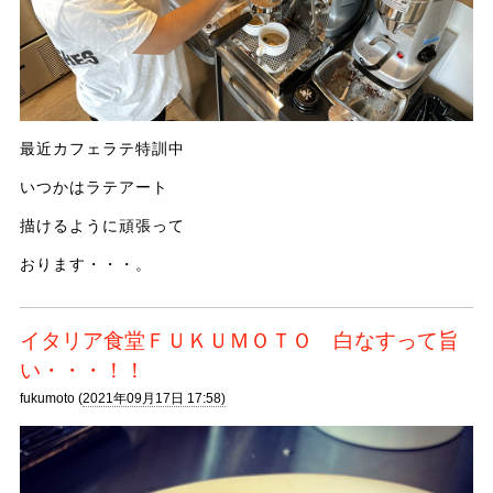
最近カフェラテ特訓中
いつかはラテアート
描けるように頑張って
おります・・・。
イタリア食堂ＦＵＫＵＭＯＴＯ 白なすって旨
い・・・！！
fukumoto (
2021年09月17日 17:58)