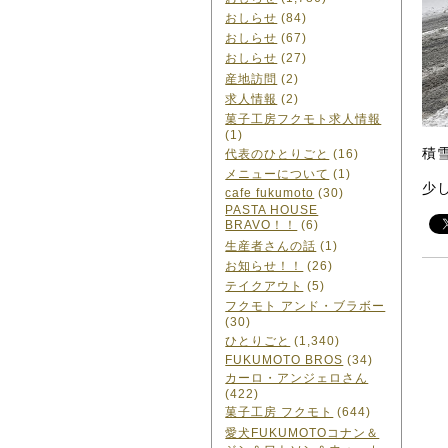
おしらせ
(84)
おしらせ
(67)
おしらせ
(27)
産地訪問
(2)
求人情報
(2)
菓子工房フクモト求人情報
(1)
積
代表のひとりごと
(16)
メニューについて
(1)
少
cafe fukumoto
(30)
PASTA HOUSE
BRAVO！！
(6)
生産者さんの話
(1)
お知らせ！！
(26)
テイクアウト
(5)
フクモト アンド・ブラボー
(30)
ひとりごと
(1,340)
FUKUMOTO BROS
(34)
カーロ・アンジェロさん
(422)
菓子工房 フクモト
(644)
愛犬FUKUMOTOコナン＆