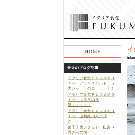
イ
fuku
最近のブログ記事
イタリア食堂ＦＵＫＵＭＯ
ＴＯ フランスボルドー５
大シャトーの会・・・！！
イタリア食堂ＦＵＫＵＭＯ
ＴＯ ある日の風
景・・・！！
イタリア食堂ＦＵＫＵＭＯ
ＴＯ 山梨経由東京行
き・・・！！
菓子工房フクモト 山梨Ｓ
野さんの桃・・・！！