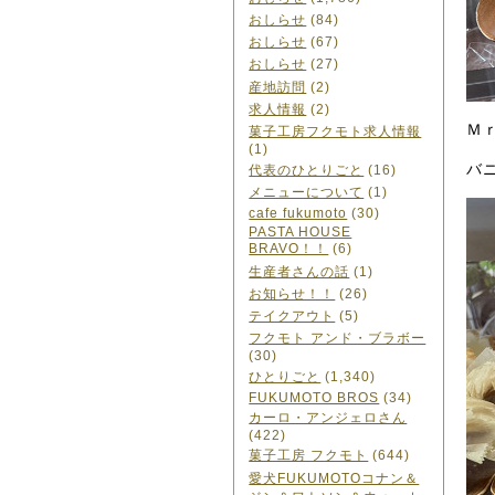
おしらせ
(84)
おしらせ
(67)
おしらせ
(27)
産地訪問
(2)
求人情報
(2)
Ｍ
菓子工房フクモト求人情報
(1)
バ
代表のひとりごと
(16)
メニューについて
(1)
cafe fukumoto
(30)
PASTA HOUSE
BRAVO！！
(6)
生産者さんの話
(1)
お知らせ！！
(26)
テイクアウト
(5)
フクモト アンド・ブラボー
(30)
ひとりごと
(1,340)
FUKUMOTO BROS
(34)
カーロ・アンジェロさん
(422)
菓子工房 フクモト
(644)
愛犬FUKUMOTOコナン＆