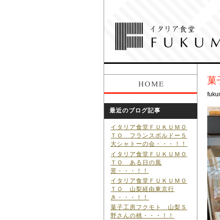
菓
fuku
最近のブログ記事
イタリア食堂ＦＵＫＵＭＯ
ＴＯ フランスボルドー５
大シャトーの会・・・！！
イタリア食堂ＦＵＫＵＭＯ
ＴＯ ある日の風
景・・・！！
イタリア食堂ＦＵＫＵＭＯ
ＴＯ 山梨経由東京行
き・・・！！
菓子工房フクモト 山梨Ｓ
野さんの桃・・・！！