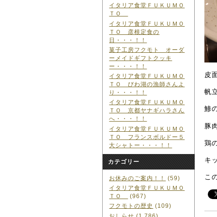
イタリア食堂ＦＵＫＵＭＯ
ＴＯ
イタリア食堂ＦＵＫＵＭＯ
ＴＯ 彦根定食の
日・・・！！
菓子工房フクモト オーダ
ーメイドギフトクッキ
ー・・・！！
皮
イタリア食堂ＦＵＫＵＭＯ
ＴＯ びわ湖の漁師さんよ
帆
り・・・！！
イタリア食堂ＦＵＫＵＭＯ
鯵
ＴＯ 京都ヤナギハラさん
へ・・・！！
豚
イタリア食堂ＦＵＫＵＭＯ
ＴＯ フランスボルドー５
鶏
大シャトー・・・！！
キ
カテゴリー
こ
お休みのご案内！！
(59)
イタリア食堂ＦＵＫＵＭＯ
ＴＯ
(967)
フクモトの歴史
(109)
おしらせ
(1,786)