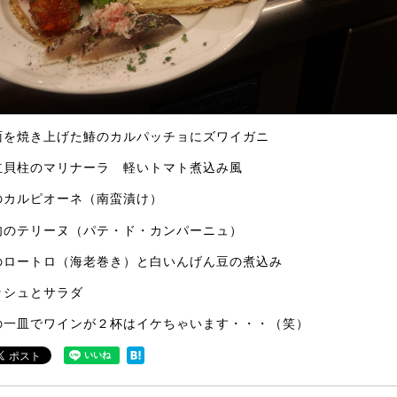
面を焼き上げた鰆のカルパッチョにズワイガニ
立貝柱のマリナーラ 軽いトマト煮込み風
のカルピオーネ（南蛮漬け）
肉のテリーヌ（パテ・ド・カンパーニュ）
のロートロ（海老巻き）と白いんげん豆の煮込み
ッシュとサラダ
の一皿でワインが２杯はイケちゃいます・・・（笑）