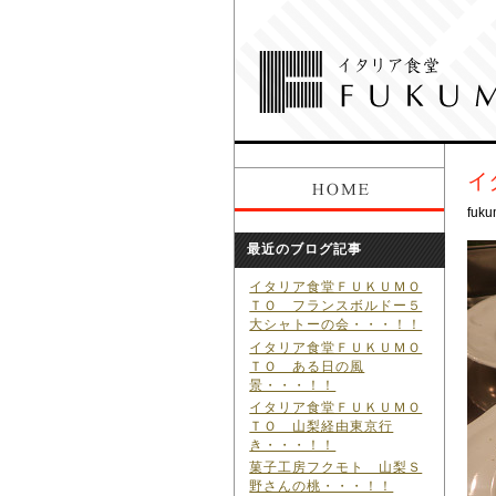
イ
fuku
最近のブログ記事
イタリア食堂ＦＵＫＵＭＯ
ＴＯ フランスボルドー５
大シャトーの会・・・！！
イタリア食堂ＦＵＫＵＭＯ
ＴＯ ある日の風
景・・・！！
イタリア食堂ＦＵＫＵＭＯ
ＴＯ 山梨経由東京行
き・・・！！
菓子工房フクモト 山梨Ｓ
野さんの桃・・・！！