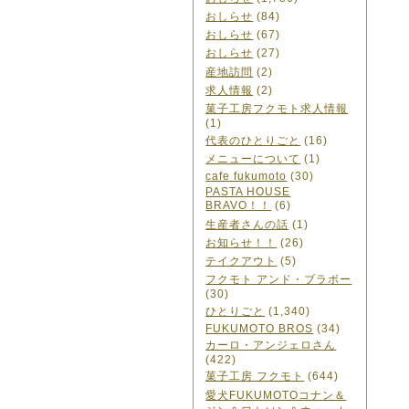
おしらせ
(84)
おしらせ
(67)
おしらせ
(27)
産地訪問
(2)
求人情報
(2)
菓子工房フクモト求人情報
(1)
代表のひとりごと
(16)
メニューについて
(1)
cafe fukumoto
(30)
PASTA HOUSE
BRAVO！！
(6)
生産者さんの話
(1)
お知らせ！！
(26)
テイクアウト
(5)
フクモト アンド・ブラボー
(30)
ひとりごと
(1,340)
FUKUMOTO BROS
(34)
カーロ・アンジェロさん
(422)
菓子工房 フクモト
(644)
愛犬FUKUMOTOコナン＆