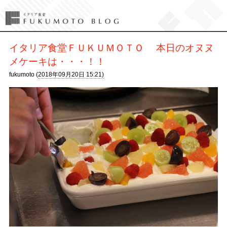
イタリア食堂ＦＵＫＵＭＯＴＯ 本日のオヌヌ
メケーキは・・・！！
fukumoto (
2018年09月20日 15:21)