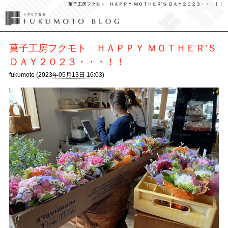
菓子工房フクモト ＨＡＰＰＹ ＭＯＴＨＥＲ’Ｓ ＤＡＹ２０２３・・・！！
菓子工房フクモト ＨＡＰＰＹ ＭＯＴＨＥＲ’Ｓ
ＤＡＹ２０２３・・・！！
fukumoto (
2023年05月13日 16:03)