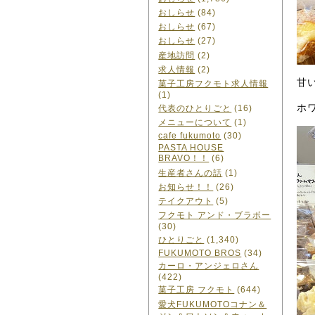
おしらせ
(84)
おしらせ
(67)
おしらせ
(27)
産地訪問
(2)
求人情報
(2)
甘
菓子工房フクモト求人情報
(1)
ホ
代表のひとりごと
(16)
メニューについて
(1)
cafe fukumoto
(30)
PASTA HOUSE
BRAVO！！
(6)
生産者さんの話
(1)
お知らせ！！
(26)
テイクアウト
(5)
フクモト アンド・ブラボー
(30)
ひとりごと
(1,340)
FUKUMOTO BROS
(34)
カーロ・アンジェロさん
(422)
菓子工房 フクモト
(644)
愛犬FUKUMOTOコナン＆