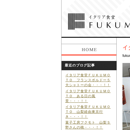
イ
fuku
最近のブログ記事
イタリア食堂ＦＵＫＵＭＯ
ＴＯ フランスボルドー５
大シャトーの会・・・！！
イタリア食堂ＦＵＫＵＭＯ
ＴＯ ある日の風
景・・・！！
イタリア食堂ＦＵＫＵＭＯ
ＴＯ 山梨経由東京行
き・・・！！
菓子工房フクモト 山梨Ｓ
野さんの桃・・・！！