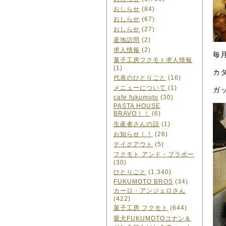
おしらせ
(84)
おしらせ
(67)
おしらせ
(27)
産地訪問
(2)
求人情報
(2)
毎
菓子工房フクモト求人情報
(1)
カ
代表のひとりごと
(16)
メニューについて
(1)
ガ
cafe fukumoto
(30)
PASTA HOUSE
BRAVO！！
(6)
生産者さんの話
(1)
お知らせ！！
(26)
テイクアウト
(5)
フクモト アンド・ブラボー
(30)
ひとりごと
(1,340)
FUKUMOTO BROS
(34)
カーロ・アンジェロさん
(422)
菓子工房 フクモト
(644)
愛犬FUKUMOTOコナン＆