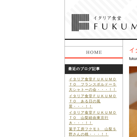
イ
fuku
最近のブログ記事
イタリア食堂ＦＵＫＵＭＯ
ＴＯ フランスボルドー５
大シャトーの会・・・！！
イタリア食堂ＦＵＫＵＭＯ
ＴＯ ある日の風
景・・・！！
イタリア食堂ＦＵＫＵＭＯ
ＴＯ 山梨経由東京行
き・・・！！
菓子工房フクモト 山梨Ｓ
野さんの桃・・・！！