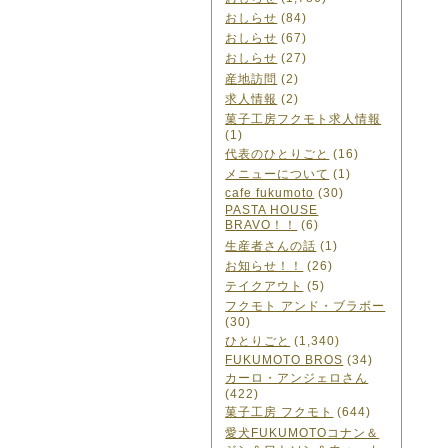
おしらせ
(84)
おしらせ
(67)
おしらせ
(27)
産地訪問
(2)
求人情報
(2)
菓子工房フクモト求人情報
(1)
代表のひとりごと
(16)
メニューについて
(1)
cafe fukumoto
(30)
PASTA HOUSE
BRAVO！！
(6)
生産者さんの話
(1)
お知らせ！！
(26)
テイクアウト
(5)
フクモト アンド・ブラボー
(30)
ひとりごと
(1,340)
FUKUMOTO BROS
(34)
カーロ・アンジェロさん
(422)
菓子工房 フクモト
(644)
愛犬FUKUMOTOコナン＆