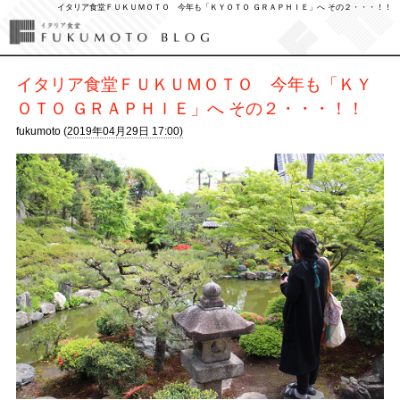
イタリア食堂ＦＵＫＵＭＯＴＯ 今年も「ＫＹＯＴＯ ＧＲＡＰＨＩＥ」へ その２・・・！！
イタリア食堂ＦＵＫＵＭＯＴＯ 今年も「ＫＹ
ＯＴＯ ＧＲＡＰＨＩＥ」へ その２・・・！！
fukumoto (
2019年04月29日 17:00)