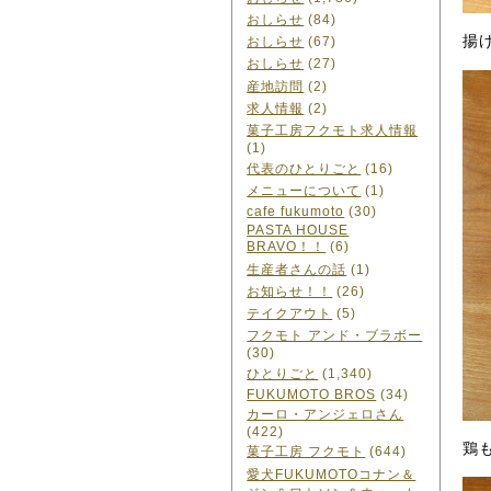
おしらせ
(84)
揚
おしらせ
(67)
おしらせ
(27)
産地訪問
(2)
求人情報
(2)
菓子工房フクモト求人情報
(1)
代表のひとりごと
(16)
メニューについて
(1)
cafe fukumoto
(30)
PASTA HOUSE
BRAVO！！
(6)
生産者さんの話
(1)
お知らせ！！
(26)
テイクアウト
(5)
フクモト アンド・ブラボー
(30)
ひとりごと
(1,340)
FUKUMOTO BROS
(34)
カーロ・アンジェロさん
(422)
鶏
菓子工房 フクモト
(644)
愛犬FUKUMOTOコナン＆