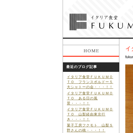
イ
fuku
最近のブログ記事
イタリア食堂ＦＵＫＵＭＯ
ＴＯ フランスボルドー５
大シャトーの会・・・！！
イタリア食堂ＦＵＫＵＭＯ
ＴＯ ある日の風
景・・・！！
イタリア食堂ＦＵＫＵＭＯ
ＴＯ 山梨経由東京行
き・・・！！
菓子工房フクモト 山梨Ｓ
野さんの桃・・・！！